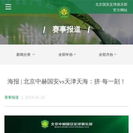
北京国安足球俱乐部
官方网站
/
/
赛事报道
新闻分类
全部年份
全部月份
海报 | 北京中赫国安vs天津天海：拼·每一刻！
赛事报道
|
2019-05-15