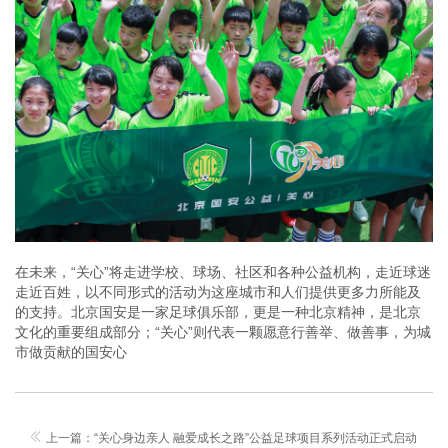
在未来，“关心”将走进学校、球场、社区和各种公益机构，走近球迷
走近百姓，以不同形式的活动为这座城市和人们提供更多力所能及
的支持。北京国安是一家足球俱乐部，更是一种北京精神，是北京
文化的重要组成部分；“关心”则代表一颗愿意行善举、做善事，为城
市做贡献的国安心
上一篇：
“关心身边亲人 融爱成长之路”公益足球项目系列活动正式启动