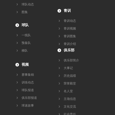
球队动态
青训
图集
青训动态
球队
青训视频
一线队
青训图集
预备队
青训介绍
俱乐部
梯队
俱乐部简介
视频
大事记
赛事集锦
历史战绩
训练动态
荣誉殿堂
球队报道
名人堂
俱乐部报道
主场信息
球迷故事
文化交流
社会责任