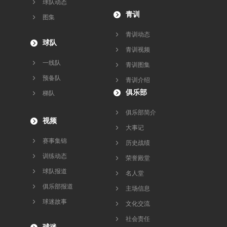
球队动态
青训
图集
青训动态
球队
青训视频
一线队
青训图集
预备队
青训介绍
俱乐部
梯队
俱乐部简介
视频
大事记
赛事集锦
历史战绩
训练动态
荣誉殿堂
球队报道
名人堂
俱乐部报道
主场信息
球迷故事
文化交流
社会责任