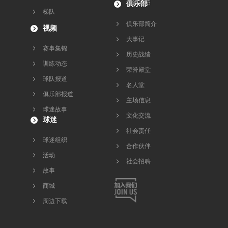
青训介绍
俱乐部
梯队
俱乐部简介
视频
大事记
赛事集锦
历史战绩
训练动态
荣誉殿堂
球队报道
名人堂
俱乐部报道
主场信息
球迷故事
文化交流
球迷
社会责任
球迷组织
合作伙伴
活动
社会招聘
故事
商城
周边下载