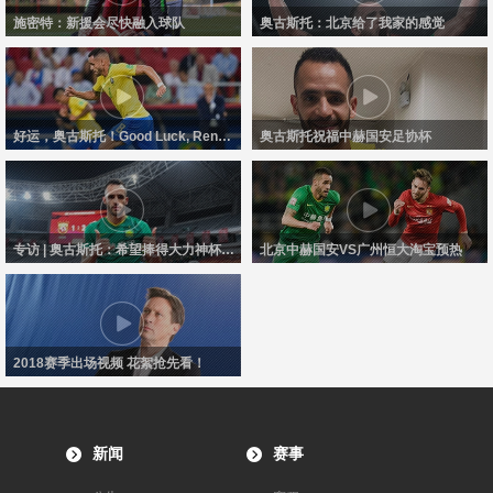
施密特：新援会尽快融入球队
奥古斯托：北京给了我家的感觉
好运，奥古斯托！Good Luck, Renato!
奥古斯托祝福中赫国安足协杯
专访 | 奥古斯托：希望捧得大力神杯与大家分享
北京中赫国安VS广州恒大淘宝预热
2018赛季出场视频 花絮抢先看！
新闻
赛事