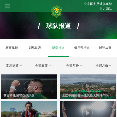
北京国安足球俱乐部
官方网站
/
/
球队报道
赛事集锦
训练动态
球队报道
俱乐部报道
球迷故事
常用标签
全部标签
全部年份
全部月份
奥古斯托国安百场纪念
北京中赫国安一线队给大家拜年啦